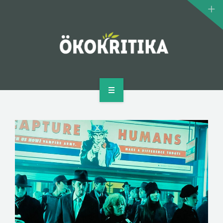
KLÍMASZÖRNYEK
BIOMOZI
SZERZŐ
KAPCSOLAT
KEZDŐLAP
MI AZ ÖKOKRITIKA?
KLÍMASZÖRNYEK
BIOMOZI
SZERZŐ