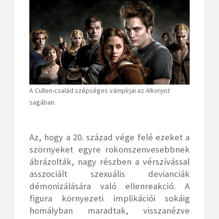
A Cullen-család szépséges vámpírjai az
Alkonyat
sagában.
Az, hogy a 20. század vége felé ezeket a
szörnyeket egyre rokonszenvesebbnek
ábrázolták, nagy részben a vérszívással
asszociált szexuális devianciák
démonizálására való ellenreakció. A
figura környezeti implikációi sokáig
homályban maradtak, visszanézve