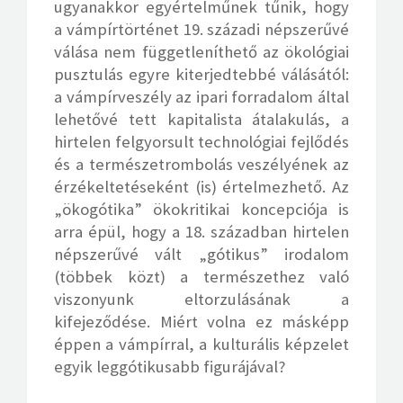
ugyanakkor egyértelműnek tűnik, hogy
a vámpírtörténet 19. századi népszerűvé
válása nem függetleníthető az ökológiai
pusztulás egyre kiterjedtebbé válásától:
a vámpírveszély az ipari forradalom által
lehetővé tett kapitalista átalakulás, a
hirtelen felgyorsult technológiai fejlődés
és a természetrombolás veszélyének az
érzékeltetéseként (is) értelmezhető. Az
„ökogótika” ökokritikai koncepciója is
arra épül, hogy a 18. században hirtelen
népszerűvé vált „gótikus” irodalom
(többek közt) a természethez való
viszonyunk eltorzulásának a
kifejeződése. Miért volna ez másképp
éppen a vámpírral, a kulturális képzelet
egyik leggótikusabb figurájával?