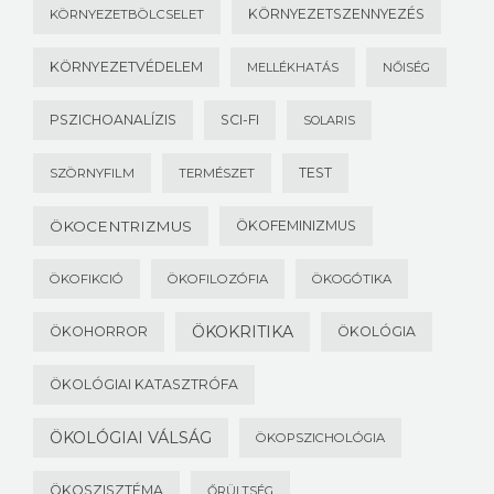
KÖRNYEZETSZENNYEZÉS
KÖRNYEZETBÖLCSELET
KÖRNYEZETVÉDELEM
MELLÉKHATÁS
NŐISÉG
PSZICHOANALÍZIS
SCI-FI
SOLARIS
TEST
SZÖRNYFILM
TERMÉSZET
ÖKOCENTRIZMUS
ÖKOFEMINIZMUS
ÖKOFIKCIÓ
ÖKOFILOZÓFIA
ÖKOGÓTIKA
ÖKOKRITIKA
ÖKOHORROR
ÖKOLÓGIA
ÖKOLÓGIAI KATASZTRÓFA
ÖKOLÓGIAI VÁLSÁG
ÖKOPSZICHOLÓGIA
ÖKOSZISZTÉMA
ŐRÜLTSÉG