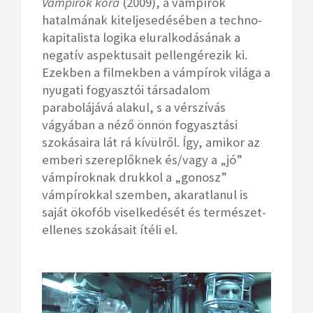
Vámpírok kora
(2009), a vámpírok
hatalmának kiteljesedésében a techno-
kapitalista logika eluralkodásának a
negatív aspektusait pellengérezik ki.
Ezekben a filmekben a vámpírok világa a
nyugati fogyasztói társadalom
parabolájává alakul, s a vérszívás
vágyában a néző önnön fogyasztási
szokásaira lát rá kívülről. Így, amikor az
emberi szereplőknek és/vagy a „jó”
vámpíroknak drukkol a „gonosz”
vámpírokkal szemben, akaratlanul is
saját ökofób viselkedését és természet-
ellenes szokásait ítéli el.