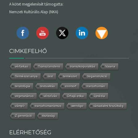
A kötet megjelenését támogatta:
Nemzeti Kultúrális Alap (NKA)
CIMKEFELHŐ
vérfarkas
Transzcendens
transzkorporalitás
Vaiana
Természet-anya
test
természet
Veganstrukció
teratológia
textualitás
zoomorf
transzhumán
vegetariánus
vérszívás
űrhajó-etika
újmédia
vámpír
transzhumanizmus
wendigo
társadalmi feszültség
Z generáció
tisztaság
ELÉRHETŐSÉG