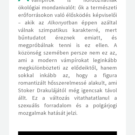
ökológiai mondanivalót: ők a természeti
erőforrásokon való élősködés képviselői
– akik az
Alkonyat
ban éppen azáltal
válnak szimpatikus karakterré, mert
bűntudatot éreznek emiatt, és
megpróbálnak tenni is ez ellen. A
közönség szemében persze nem ez az,
ami a modern vámpírokat leginkább
megkülönbözteti az elődeiktől, hanem
sokkal inkább az, hogy a figura
romantizált hősszerelmessé alakult, ami
Stoker Drakulájától még igencsak távol
állt. Ez a változás vitathatatlanul a
szexuális forradalom és a polgárjogi
mozgalmak hatását jelzi.