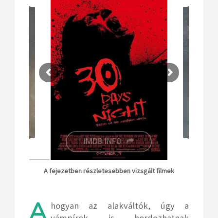
IMDB INFO
A fejezetben részletesebben vizsgált filmek
A
hogyan az alakváltók, úgy a
vámpírok is hordozhatnak