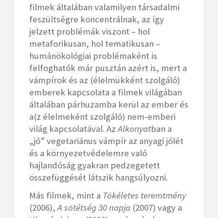
filmek általában valamilyen társadalmi
feszültségre koncentrálnak, az így
jelzett problémák viszont – hol
metaforikusan, hol tematikusan –
humánökológiai problémaként is
felfoghatók már pusztán azért is, mert a
vámpírok és az (élelmükként szolgáló)
emberek kapcsolata a filmek világában
általában párhuzamba kerül az ember és
a(z élelmeként szolgáló) nem-emberi
világ kapcsolatával. Az
Alkonyat
ban a
„jó” vegetariánus vámpír az anyagi jólét
és a környezetvédelemre való
hajlandóság gyakran pedzegetett
összefüggését látszik hangsúlyozni.
Más filmek, mint a
Tökéletes teremtmény
(2006),
A sötétség 30 napja
(2007) vagy a