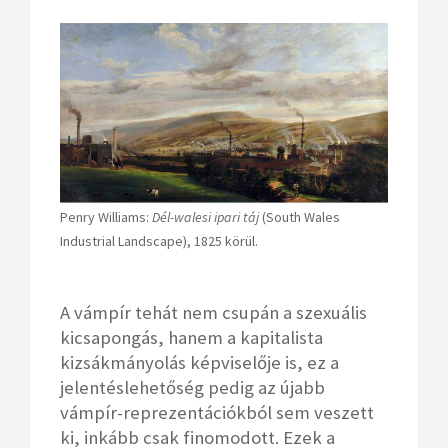
Penry Williams:
Dél-walesi ipari táj
(South Wales
Industrial Landscape), 1825 körül.
A vámpír tehát nem csupán a szexuális
kicsapongás, hanem a kapitalista
kizsákmányolás képviselője is, ez a
jelentéslehetőség pedig az újabb
vámpír-reprezentációkból sem veszett
ki, inkább csak finomodott. Ezek a