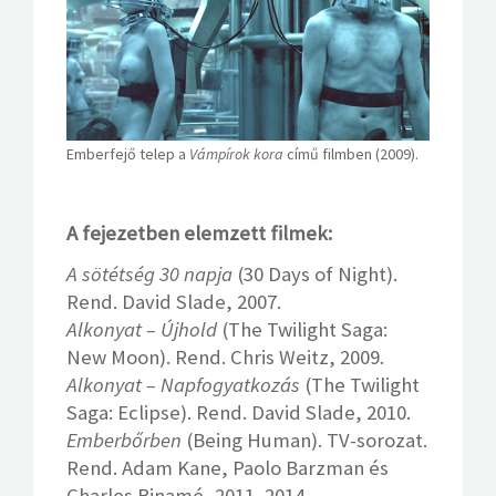
Emberfejő telep a
Vámpírok kora
című filmben (2009).
A fejezetben elemzett filmek:
A sötétség 30 napja
(30 Days of Night).
Rend. David Slade, 2007.
Alkonyat – Újhold
(The Twilight Saga:
New Moon). Rend. Chris Weitz, 2009.
Alkonyat – Napfogyatkozás
(The Twilight
Saga: Eclipse). Rend. David Slade, 2010.
Emberbőrben
(Being Human). TV-sorozat.
Rend. Adam Kane, Paolo Barzman és
Charles Binamé, 2011–2014.