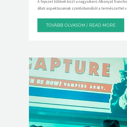
A fejezet többek közt a nagysikerű Alkonyat franchi
állati aspektusainak szimbólumából a természettel v
TOVÁBB OLVASOM / READ MORE