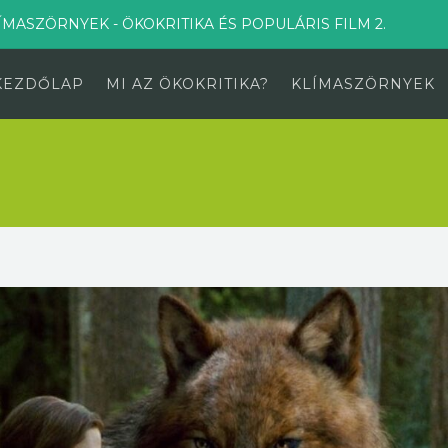
ÍMASZÖRNYEK - ÖKOKRITIKA ÉS POPULÁRIS FILM 2.
KEZDŐLAP
MI AZ ÖKOKRITIKA?
KLÍMASZÖRNYEK