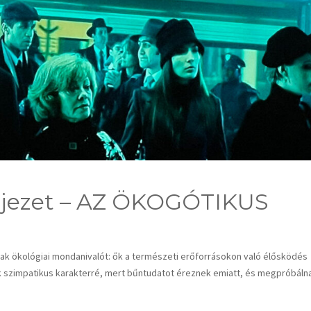
Fejezet – AZ ÖKOGÓTIKUS
nak ökológiai mondanivalót: ők a természeti erőforrásokon való élősködés
ak szimpatikus karakterré, mert bűntudatot éreznek emiatt, és megpróbáln