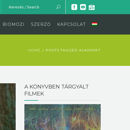
BIOMOZI
SZERZŐ
KAPCSOLAT
HOME
POSTS TAGGED ALKONYAT
A KÖNYVBEN TÁRGYALT
FILMEK