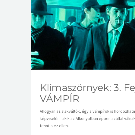
Klímaszörnyek: 3. 
VÁMPÍR
Ahogyan az alakváltók, úgy a vámpírok is hordozhat
képviselői – akik az Alkonyatban éppen azáltal váln
tenni is ez ellen.