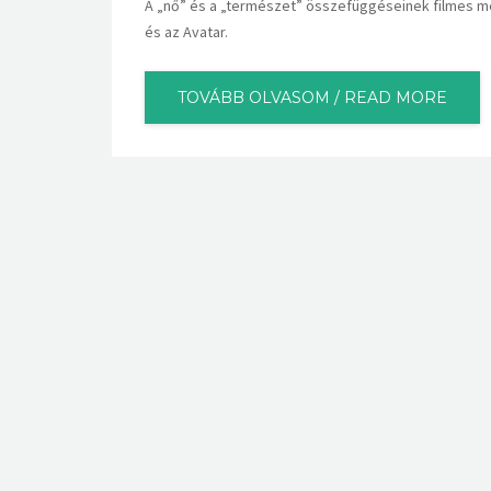
A „nő” és a „természet” összefüggéseinek filmes me
és az Avatar.
TOVÁBB OLVASOM / READ MORE