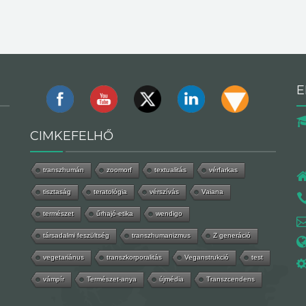
E
CIMKEFELHŐ
transzhumán
zoomorf
textualitás
vérfarkas
tisztaság
teratológia
vérszívás
Vaiana
természet
űrhajó-etika
wendigo
társadalmi feszültség
transzhumanizmus
Z generáció
vegetariánus
transzkorporalitás
Veganstrukció
test
vámpír
Természet-anya
újmédia
Transzcendens