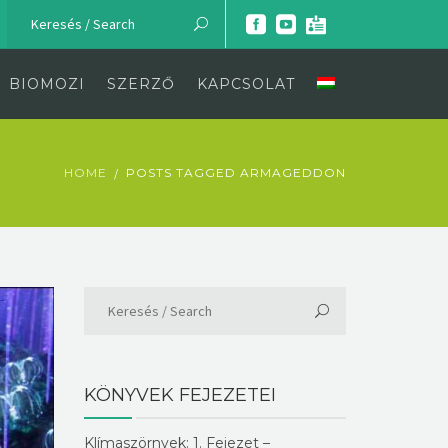
BIOMOZI
SZERZŐ
KAPCSOLAT
HOME
POSTS TAGGED ARMAGEDDON
KÖNYVEK FEJEZETEI
Klímaszörnyek: 1. Fejezet –