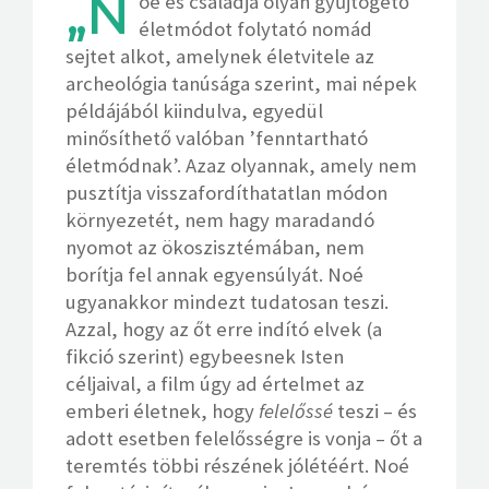
„N
oé és családja olyan gyűjtögető
életmódot folytató nomád
sejtet alkot, amelynek életvitele az
archeológia tanúsága szerint, mai népek
példájából kiindulva, egyedül
minősíthető valóban ’fenntartható
életmódnak’. Azaz olyannak, amely nem
pusztítja visszafordíthatatlan módon
környezetét, nem hagy maradandó
nyomot az ökoszisztémában, nem
borítja fel annak egyensúlyát. Noé
ugyanakkor mindezt tudatosan teszi.
Azzal, hogy az őt erre indító elvek (a
fikció szerint) egybeesnek Isten
céljaival, a film úgy ad értelmet az
emberi életnek, hogy
felelőssé
teszi – és
adott esetben felelősségre is vonja – őt a
teremtés többi részének jólétéért. Noé