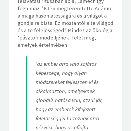
felavatási rítusában apja, Lamech így
fogalmaz: ’Isten megteremtette Ádámot
a maga hasonlatosságára és a világot a
gondjaira bízta. Ez mostantól a te világod
és a te felelősséged.’ Mindez az ökológia
’pásztori modelljének’ felel meg,
amelyek értelmében
’az ember arra való sajátos
képessége, hogy olyan
módszereket fejlesszen ki és
alkalmazzon, amelyeknek
globális hatása van, azzal jár,
hogy az emberek kifejezett
felelősséggel tartoznak arra
nézvést, hogy az effajta