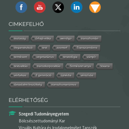
CIMKEFELHŐ
tisztaság
űrhajó-etika
wendigo
transzhumán
Veganstrukció
test
zoomorf
Transzcendens
természet
vegetariánus
teratológia
vámpír
textualitás
transzkorporalitás
Természet-anya
Vaiana
vérfarkas
Z generáció
újmédia
vérszívás
társadalmi feszültség
transzhumanizmus
ELÉRHETŐSÉG
Szegedi Tudományegyetem
Bölcsészettudományi Kar
Vizuális Kultúra és Irodalomelmélet Tanszék