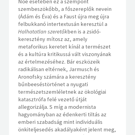
Noé esetében ez a szempont
szembeszökőbb, a főszereplők nevein
(Ádám és Éva) és a Faust újra meg újra
felbukkanó intertextusán keresztül a
Halhatatlan szeretők
ben is a zsidó-
keresztény mítosz az, amely
metaforikus keretet kínál a természet
és a kultúra kritikussá vált viszonyának
az értelmezéséhez. Bár eszközeik
radikálisan eltérnek, Jarmusch és
Aronofsky számára a keresztény
bűnbeeséstörténet a nyugati
természetszemléletnek az ökológiai
katasztrófa felé vezető útját
allegorizálja. S míg a modernista
hagyományban az édenkerti tiltás az
emberi szabadság mint individuális
önkiteljesedés akadályaként jelent meg,