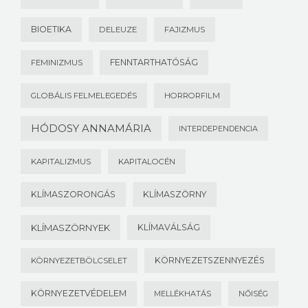
BIOETIKA
DELEUZE
FAJIZMUS
FENNTARTHATÓSÁG
FEMINIZMUS
GLOBÁLIS FELMELEGEDÉS
HORRORFILM
HÓDOSY ANNAMÁRIA
INTERDEPENDENCIA
KAPITALIZMUS
KAPITALOCÉN
KLÍMASZORONGÁS
KLÍMASZÖRNY
KLÍMASZÖRNYEK
KLÍMAVÁLSÁG
KÖRNYEZETSZENNYEZÉS
KÖRNYEZETBÖLCSELET
KÖRNYEZETVÉDELEM
MELLÉKHATÁS
NŐISÉG