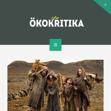
KLÍMASZÖRNYEK
BIOMOZI
SZERZŐ
KAPCSOLAT
KEZDŐLAP
MI AZ ÖKOKRITIKA?
KLÍMASZÖRNYEK
BIOMOZI
SZERZŐ