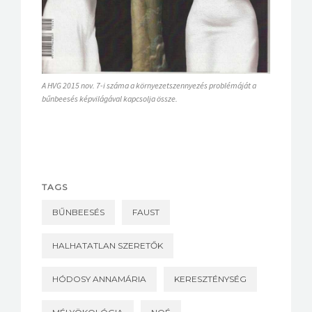
A HVG 2015 nov. 7-i száma a környezetszennyezés problémáját a
bűnbeesés képvilágával kapcsolja össze.
TAGS
BŰNBEESÉS
FAUST
HALHATATLAN SZERETŐK
HÓDOSY ANNAMÁRIA
KERESZTÉNYSÉG