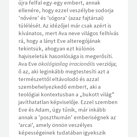
újra felfal egy-egy embert, annak
ellenére, hogy ezzel veszélybe sodorja
’nővére’ és ’sógora’ (azaz fajtársai)
túlélését. Az idézőjel már csak azért is
kívánatos, mert Ava neve világos felhívás
rá, hogy a lányt Eve alteregójának
tekintsük, ahogyan ezt különös
hajviseletük hasonlósága is megerősíti.
Ava Eve
ökológiailag irracionális
verziója;
ő az, aki leginkább megtestesíti azt a
természettől eltávolodó és azzal
szembehelyezkedő embert, aki a
teológiai kontextusban a „bukott világ”
javíthatatlan képviselője. Ezzel szemben
Eve és Adam, úgy tűnik, már inkább
annak a ’poszthumán’ emberiségnek az
’arcai’, amely önnön veszélyes
képességeinek tudatában igyekszik