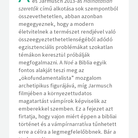
és Jarmusch 2013-as
Halhatatlan
szeretők
című alkotása sok szempontból
összevethetetlen, abban azonban
megegyeznek, hogy a modern
életvitelnek a természet rendjével való
összeegyeztethetetlenségéből adódó
egzisztenciális problémákat szokatlan
témákon keresztül próbálják
megfogalmazni. A
Noé
a Biblia egyik
fontos alakját teszi meg az
„ökofundamentalista” mozgalom
archetipikus figurájává, míg Jarmusch
filmjében a környezettudatos
magatartást vámpírok képviselik az
emberekkel szemben. Ez a fejezet azt
firtatja, hogy vajon miért éppen a bibliai
történet és a vámpírnarratíva tűnhetett
erre a célra a legmegfelelőbbnek. Bár a