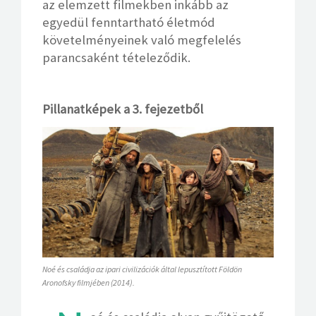
az elemzett filmekben inkább az
egyedül fenntartható életmód
követelményeinek való megfelelés
parancsaként tételeződik.
Pillanatképek a 3. fejezetből
Noé és családja az ipari civilizációk által lepusztított Földön
Aronofsky filmjében (2014).