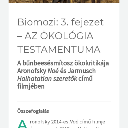
KAPCSOLAT
Biomozi: 3. fejezet
– AZ ÖKOLÓGIA
TESTAMENTUMA
A bűnbeesésmítosz ökokritikája
Aronofsky
Noé
és Jarmusch
Halhatatlan szeretők
című
filmjében
Összefoglalás
A
ronofsky 2014-es
Noé
című filmje