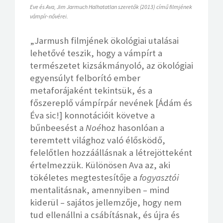
Eve és Ava, Jim Jarmuch Halhatatlan szeretők (2013) című filmjének
vámpír-nővérei.
„Jarmush filmjének ökológiai utalásai
lehetővé teszik, hogy a vámpírt a
természetet kizsákmányoló, az ökológiai
egyensúlyt felborító ember
metaforájaként tekintsük, és a
főszereplő vámpírpár nevének [Ádám és
Éva sic!] konnotációit követve a
bűnbeesést a
Noé
hoz hasonlóan a
teremtett világhoz való élősködő,
felelőtlen hozzáállásnak a létrejötteként
értelmezzük. Különösen Ava az, aki
tökéletes megtestesítője a
fogyasztói
mentalitásnak, amennyiben – mind
kiderül – sajátos jellemzője, hogy nem
tud ellenállni a csábításnak, és újra és