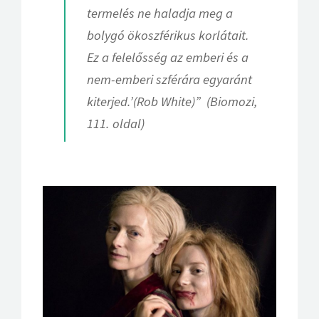
termelés ne haladja meg a
bolygó ökoszférikus korlátait.
Ez a felelősség az emberi és a
nem-emberi szférára egyaránt
kiterjed.’(Rob White)” (
Biomozi
,
111. oldal)