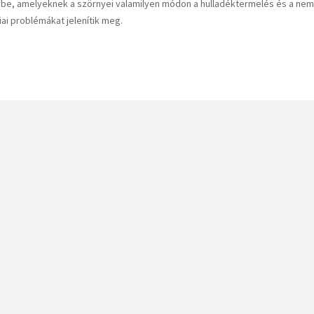
t be, amelyeknek a szörnyei valamilyen módon a hulladéktermelés és a nem
iai problémákat jelenítik meg.