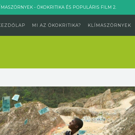
ÍMASZÖRNYEK - ÖKOKRITIKA ÉS POPULÁRIS FILM 2.
KEZDŐLAP
MI AZ ÖKOKRITIKA?
KLÍMASZÖRNYEK