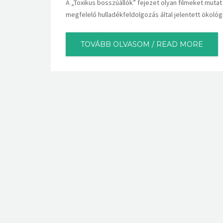
A „Toxikus bosszúállók” fejezet olyan filmeket muta
megfelelő hulladékfeldolgozás által jelentett ökológ
TOVÁBB OLVASOM / READ MORE