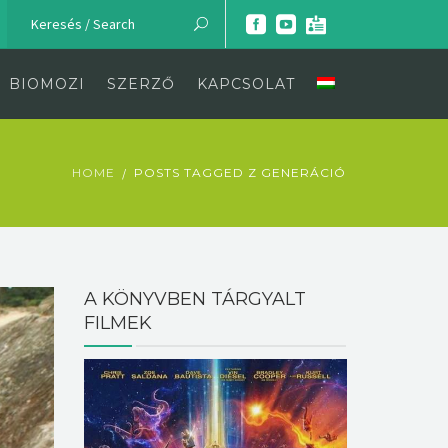
BIOMOZI
SZERZŐ
KAPCSOLAT
HOME
POSTS TAGGED Z GENERÁCIÓ
A KÖNYVBEN TÁRGYALT
FILMEK