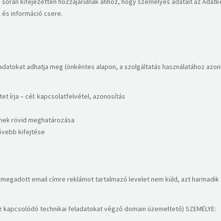
s során kifejezetten hozzájárulnak ahhoz, hogy személyes adatait az Adatke
 és információ csere.
 adatokat adhatja meg (önkéntes alapon, a szolgáltatás használatához azonb
t írja – cél: kapcsolatfelvétel, azonosítás
tének rövid meghatározása
ővebb kifejtése
l megadott email címre reklámot tartalmazó levelet nem küld, azt harmadik 
kapcsolódó technikai feladatokat végző domain üzemeltető) SZEMÉLYE: