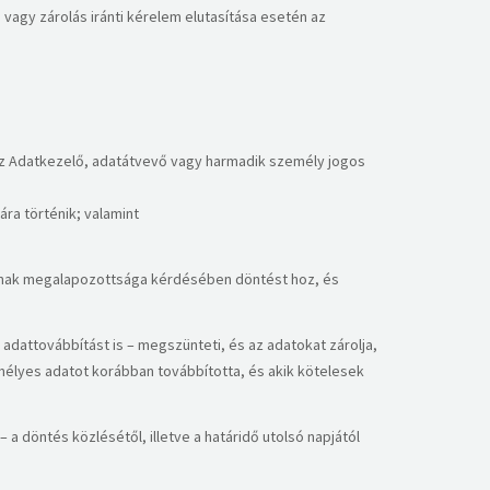
és vagy zárolás iránti kérelem elutasítása esetén az
 az Adatkezelő, adatátvevő vagy harmadik személy jogos
ra történik; valamint
, annak megalapozottsága kérdésében döntést hoz, és
 adattovábbítást is – megszünteti, és az adatokat zárolja,
zemélyes adatot korábban továbbította, és akik kötelesek
 a döntés közlésétől, illetve a határidő utolsó napjától