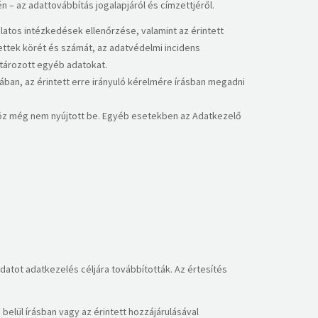
 – az adattovábbítás jogalapjáról és címzettjéről.
latos intézkedések ellenőrzése, valamint az érintett
tettek körét és számát, az adatvédelmi incidens
atározott egyéb adatokat.
ában, az érintett erre irányuló kérelmére írásban megadni
höz még nem nyújtott be. Egyéb esetekben az Adatkezelő
 adatot adatkezelés céljára továbbították. Az értesítés
belül írásban vagy az érintett hozzájárulásával