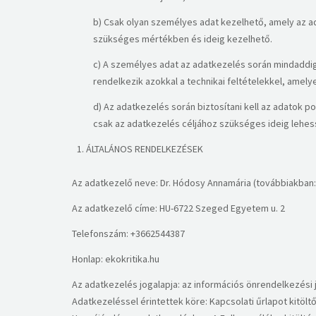
b) Csak olyan személyes adat kezelhető, amely az a
szükséges mértékben és ideig kezelhető.
c) A személyes adat az adatkezelés során mindaddig m
rendelkezik azokkal a technikai feltételekkel, amely
d) Az adatkezelés során biztosítani kell az adatok p
csak az adatkezelés céljához szükséges ideig lehess
ÁLTALÁNOS RENDELKEZÉSEK
Az adatkezelő neve: Dr. Hódosy Annamária (továbbiakban
Az adatkezelő címe: HU-6722 Szeged Egyetem u. 2
Telefonszám: +3662544387
Honlap: ekokritika.hu
Az adatkezelés jogalapja: az információs önrendelkezési jo
Adatkezeléssel érintettek köre: Kapcsolati űrlapot kitöltő