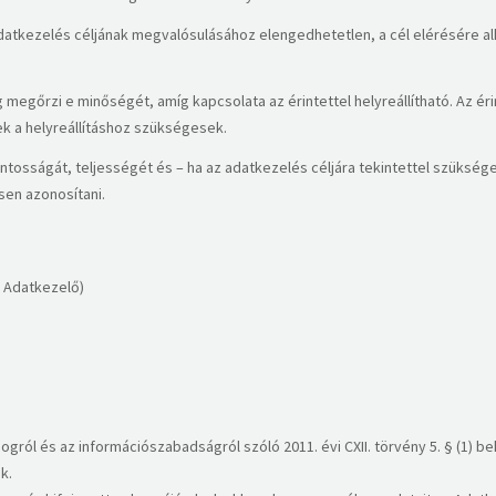
datkezelés céljának megvalósulásához elengedhetetlen, a cél elérésére a
egőrzi e minőségét, amíg kapcsolata az érintettel helyreállítható. Az érin
ek a helyreállításhoz szükségesek.
ontosságát, teljességét és – ha az adatkezelés céljára tekintettel szükség
en azonosítani.​
: Adatkezelő)
gról és az információszabadságról szóló 2011. évi CXII. törvény 5. § (1) be
k.