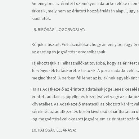
​Amennyiben az érintett személyes adatai kezelése ellen 
érkezik, mely nem az érintett hozzájárulásán alapul, úgy
kiadhatók.​
BÍRÓSÁGI JOGORVOSLAT:
Kérjük a tisztelt Felhasználókat, hogy amennyiben úgy é
az esetleges jogsértést orvosolhassuk.
​Tájékoztatjuk a Felhasználókat továbbá, hogy az érintett 
törvényszék hatáskörébe tartozik. A per az adatkezelő szé
megindítható. A perben fél lehet az is, akinek egyébként
​Ha az Adatkezelő az érintett adatainak jogellenes keze
érintett adatainak jogellenes kezelésével vagy az adatb
követelhet. Az Adatkezelő mentesül az okozott kárért val
sérelmét az adatkezelés körén kívül eső elháríthatatlan o
jog megsértésével okozott jogsérelem az érintett szánd
HATÓSÁG ELJÁRÁSA: