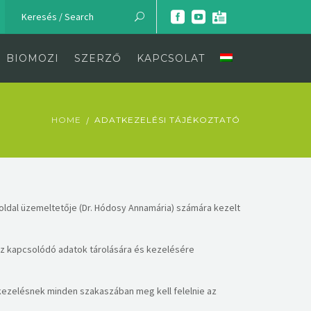
BIOMOZI
SZERZŐ
KAPCSOLAT
HOME
ADATKEZELÉSI TÁJÉKOZTATÓ
eboldal üzemeltetője (Dr. Hódosy Annamária) számára kezelt
hoz kapcsolódó adatok tárolására és kezelésére
tkezelésnek minden szakaszában meg kell felelnie az