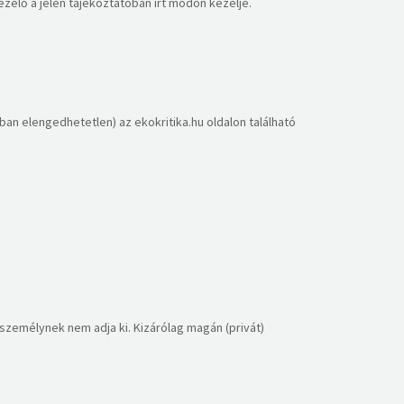
zelő a jelen tájékoztatóban írt módon kezelje.
an elengedhetetlen) az ekokritika.hu oldalon található
személynek nem adja ki. Kizárólag magán (privát)