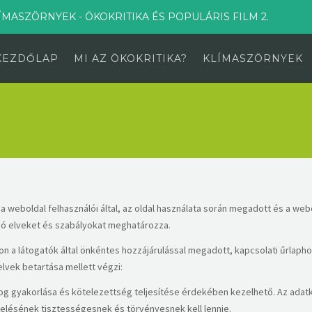
ÍMASZÖRNYEK - ÖKOKRITIKA ÉS POPULÁRIS FILM 2.
KEZDŐLAP
MI AZ ÖKOKRITIKA?
KLÍMASZÖRNYEK
 a weboldal felhasználói által, az oldal használata során megadott és a w
ó elveket és szabályokat meghatározza.
alon a látogatók által önkéntes hozzájárulással megadott, kapcsolati űrlap
lvek betartása mellett végzi:
 jog gyakorlása és kötelezettség teljesítése érdekében kezelhető. Az ada
zelésének tisztességesnek és törvényesnek kell lennie.