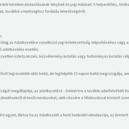
iránti kérelem elutasításának ténybeli és jogi indokait. A helyesbítés, törl
lat, továbbá a Hatósághoz fordulás lehetőségéről.​
n,
árólag az Adatkezelőre vonatkozó jogi kötelezettség teljesítéséhez vagy
ő adatkezelés esetén;
özvetlen üzletszerzés, közvélemény-kutatás vagy tudományos kutatás céljá
mított legrövidebb időn belül, de legfeljebb 15 napon belül megvizsgálja
ságát megállapítja, az adatkezelést – beleértve a további adatfelvételt és
ntézkedésekről értesíti mindazokat, akik részére a tiltakozással érintett s
 egyet, illetve ha az Adatkezelő a fenti határidőt elmulasztja, az érintett –