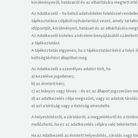
körülményeiről, hatásairól és az elhárítására megtett int
Az Adatkezelő – ha belső adatvédelmi felelőssel rendelke
tájékoztatása céljából nyilvántartást vezet, amely tarta
időpontját, körülményeit, hatásait és az elhárítására me
Az Adatkezelő köteles a kérelem benyújtásától számított 
a tájékoztatást.
A tájékoztatás ingyenes, ha a tájékoztatást kérő a fol
költségtérítést állapíthat meg.
​Az Adatkezelő a személyes adatot törli, ha
a) kezelése jogellenes;
b) az érintett kéri;
c) az hiányos vagy téves – és ez az állapot jogszerűen nem
d) az adatkezelés célja megszűnt, vagy az adatok tárolás
e) azt a bíróság vagy a Hatóság elrendelte.
A helyesbítésről, a zárolásról, a megjelölésről és a törlé
mellőzhető, ha ez az adatkezelés céljára való tekintettel 
Ha az Adatkezelő az érintett helyesbítés, zárolás vagy tö