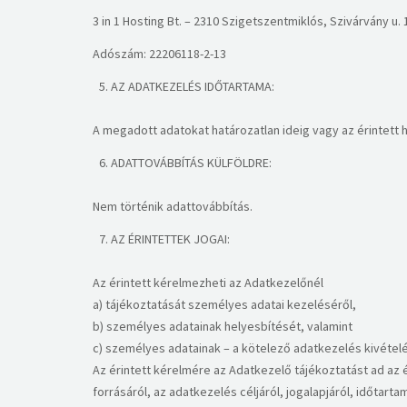
3 in 1 Hosting Bt. – 2310 Szigetszentmiklós, Szivárvány u. 1.
Adószám: 22206118-2-13​
AZ ADATKEZELÉS IDŐTARTAMA:
A megadott adatokat határozatlan ideig vagy az érintett 
ADATTOVÁBBÍTÁS KÜLFÖLDRE:
Nem történik adattovábbítás.​
AZ ÉRINTETTEK JOGAI:
Az érintett kérelmezheti az Adatkezelőnél
a) tájékoztatását személyes adatai kezeléséről,
b) személyes adatainak helyesbítését, valamint
c) személyes adatainak – a kötelező adatkezelés kivételév
Az érintett kérelmére az Adatkezelő tájékoztatást ad az ér
forrásáról, az adatkezelés céljáról, jogalapjáról, időta