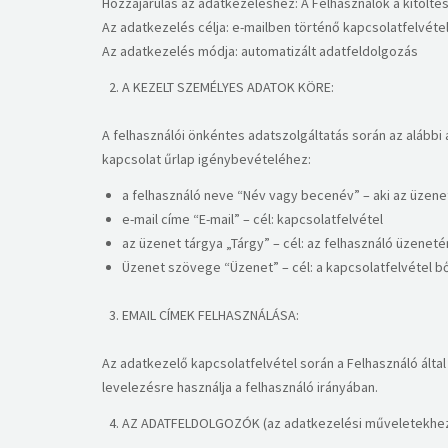
Hozzájárulás az adatkezeléshez: A Felhasználók a kitölté
Az adatkezelés célja: e-mailben történő kapcsolatfelvétel
Az adatkezelés módja: automatizált adatfeldolgozás​
A KEZELT SZEMÉLYES ADATOK KÖRE:
A felhasználói önkéntes adatszolgáltatás során az alábbi
kapcsolat űrlap igénybevételéhez:
a felhasználó neve “Név vagy becenév” – aki az üzenete
e-mail címe “E-mail” – cél: kapcsolatfelvétel
az üzenet tárgya „Tárgy” – cél: az felhasználó üzene
Üzenet szövege “Üzenet” – cél: a kapcsolatfelvétel b
EMAIL CÍMEK FELHASZNÁLÁSA:
Az adatkezelő kapcsolatfelvétel során a Felhasználó álta
levelezésre használja a felhasználó irányában.​​
AZ ADATFELDOLGOZÓK (az adatkezelési műveletekhez 