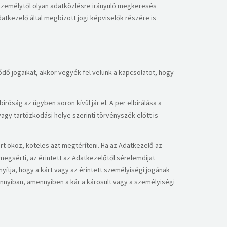
k személytől olyan adatközlésre irányuló megkeresés
atkezelő által megbízott jogi képviselők részére is
ő jogaikat, akkor vegyék fel velünk a kapcsolatot, hogy
róság az ügyben soron kívül jár el. A per elbírálása a
vagy tartózkodási helye szerinti törvényszék előtt is
t okoz, köteles azt megtéríteni. Ha az Adatkezelő az
egsérti, az érintett az Adatkezelőtől sérelemdíjat
ítja, hogy a kárt vagy az érintett személyiségi jogának
annyiban, amennyiben a kár a károsult vagy a személyiségi