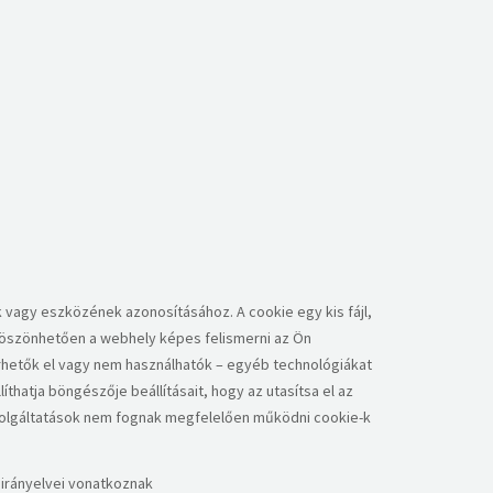
k vagy eszközének azonosításához. A cookie egy kis fájl,
 köszönhetően a webhely képes felismerni az Ön
érhetők el vagy nem használhatók – egyéb technológiákat
thatja böngészője beállításait, hogy az utasítsa el az
szolgáltatások nem fognak megfelelően működni cookie-k
 irányelvei vonatkoznak