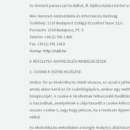
Az érintett panasszal fordulhat, ill. tájékoztatást kérhet a
Név: Nemzeti Adatvédelmi és Információs Hatóság
Székhely: 1125 Budapest Szilágyi Erzsébet fasor 22/c.
Postacím: 1530 Budapest, Pf.: 5.
Telefon: +36 (1) 391-1400
Fax: +36 (1) 391-1410
Honlap:
http://naih.hu
​II. RÉSZLETES ADATKEZELÉSI RENDELKEZÉSEK
​1. COOKIE-K (SÜTIK) KEZELÉSE:
Amikor Ön az ekokritika.hu oldalt olvassa, ez azzal is j
amely akkor kerül az Ön számítógépére, amikor egy webhe
böngészőjét. A cookie-k tárolhatnak felhasználói beállít
is használnak, amelyeknek a célja hasonlít a cookie-kéhoz:
összes cookie-t, vagy hogy jelezze, ha a rendszer éppe
nélkül.
Az ekokritika.hu weboldalon a Google Analytics által ha