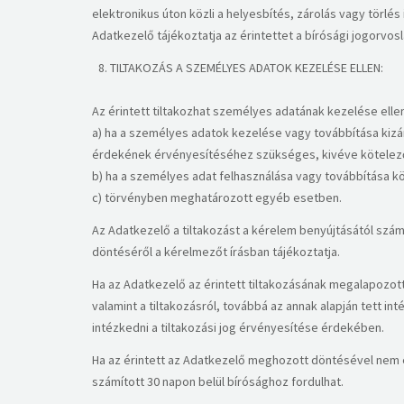
elektronikus úton közli a helyesbítés, zárolás vagy törlés 
Adatkezelő tájékoztatja az érintettet a bírósági jogorvos
TILTAKOZÁS A SZEMÉLYES ADATOK KEZELÉSE ELLEN:
Az érintett tiltakozhat személyes adatának kezelése elle
a) ha a személyes adatok kezelése vagy továbbítása kiz
érdekének érvényesítéséhez szükséges, kivéve kötelez
b) ha a személyes adat felhasználása vagy továbbítása k
c) törvényben meghatározott egyéb esetben.
​Az Adatkezelő a tiltakozást a kérelem benyújtásától szá
döntéséről a kérelmezőt írásban tájékoztatja.
​Ha az Adatkezelő az érintett tiltakozásának megalapozott
valamint a tiltakozásról, továbbá az annak alapján tett i
intézkedni a tiltakozási jog érvényesítése érdekében.
​Ha az érintett az Adatkezelő meghozott döntésével nem ért
számított 30 napon belül bírósághoz fordulhat.