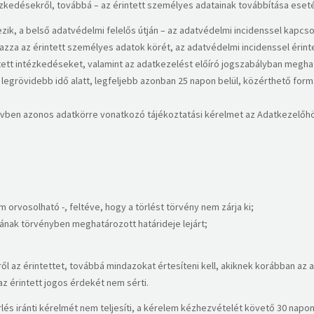
ézkedésekről, továbbá – az érintett személyes adatainak továbbítása esetén
zik, a belső adatvédelmi felelős útján – az adatvédelmi incidenssel kapcso
lmazza az érintett személyes adatok körét, az adatvédelmi incidenssel érin
gtett intézkedéseket, valamint az adatkezelést előíró jogszabályban megh
legrövidebb idő alatt, legfeljebb azonban 25 napon belül, közérthető form
yó évben azonos adatkörre vonatkozó tájékoztatási kérelmet az Adatkezelő
 orvosolható -, feltéve, hogy a törlést törvény nem zárja ki;
ának törvényben meghatározott határideje lejárt;
sről az érintettet, továbbá mindazokat értesíteni kell, akiknek korábban az
az érintett jogos érdekét nem sérti.
rlés iránti kérelmét nem teljesíti, a kérelem kézhezvételét követő 30 napon 