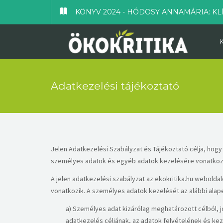
KÖNYV 2024 - HÓDOSY ANNAMÁRIA: KL
Adatkezelési tájékoztató
​Jelen Adatkezelési Szabályzat és Tájékoztató célja, hogy
személyes adatok és egyéb adatok kezelésére vonatkoz
​A jelen adatkezelési szabályzat az ekokritika.hu webold
vonatkozik. A személyes adatok kezelését az alábbi alape
​a) Személyes adat kizárólag meghatározott célból,
adatkezelés céljának, az adatok felvételének és ke