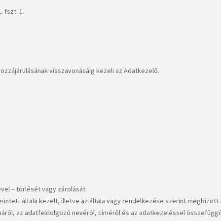
 fszt. 1.
hozzájárulásának visszavonásáig kezeli az Adatkezelő.​
el – törlését vagy zárolását.
intett általa kezelt, illetve az általa vagy rendelkezése szerint megbízott 
rtamáról, az adatfeldolgozó nevéről, címéről és az adatkezeléssel összefüg