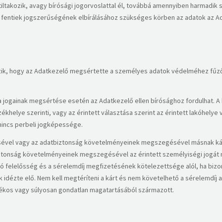
tiltakozik, avagy bírósági jogorvoslattal él, továbbá amennyiben harmadi
 a fentiek jogszerűségének elbírálásához szükséges körben az adatok az Ad
rzik, hogy az Adatkezelő megsértette a személyes adatok védelméhez fűződ
a jogainak megsértése esetén az Adatkezelő ellen bírósághoz fordulhat. A bí
khelye szerinti, vagy az érintett választása szerint az érintett lakóhelye 
 nincs perbeli jogképessége.
lésével vagy az adatbiztonság követelményeinek megszegésével másnak kár
iztonság követelményeinek megszegésével az érintett személyiségi jogát m
ó felelősség és a sérelemdíj megfizetésének kötelezettsége alól, ha bizony
k idézte elő. Nem kell megtéríteni a kárt és nem követelhető a sérelemdíj 
ékos vagy súlyosan gondatlan magatartásából származott.