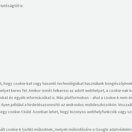
 Hatóságtól is:
árhat, hogy cookie-kat vagy hasonló technológiákat használunk böngészőjéne
lyet keres fel. Amikor ismét felkeresi az adott webhelyet, a cookie-nak
ásokat és egyéb információkat is. Más platformokon – ahol a cookie-k nem 
 ilyen például a hirdetésazonosító az androidos mobileszközökön. Visszaállí
n egy cookie-t küld. Azonban lehet, hogy bizonyos webhelyfunkciók vagy 
sznált cookie-k (sütik) működnek, melyek működésére a Google adatvédelmi