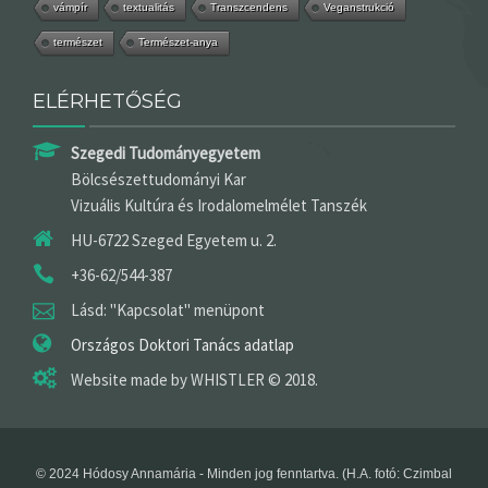
vámpír
textualitás
Transzcendens
Veganstrukció
természet
Természet-anya
ELÉRHETŐSÉG
Szegedi Tudományegyetem
Bölcsészettudományi Kar
Vizuális Kultúra és Irodalomelmélet Tanszék
HU-6722 Szeged Egyetem u. 2.
+36-62/544-387
Lásd: "Kapcsolat" menüpont
Országos Doktori Tanács adatlap
Website made by WHISTLER © 2018.
© 2024 Hódosy Annamária - Minden jog fenntartva. (H.A. fotó: Czimbal