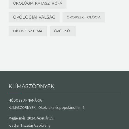
ÖKOLÓGIAI KATASZTRÓFA
ÖKOLÓGIAI VÁLSÁG
ÖKOPSZICHOLÓGIA
ÖKOSZISZTÉMA
ŐRÜLTSÉG
KLÍMASZÖRNYEK
HÓDOSY ANNAMÁRIA:
KLÍMASZÖRNYEK - Ökokritika és populáris film 2.
Megjelenés: 2024. február 15.
Kiadja: Tiszatáj Alapítvány