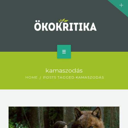
KLÍMASZÖRNYEK
BIOMOZI
SZERZŐ
KAPCSOLAT
KEZDŐLAP
kamaszodás
MI AZ ÖKOKRITIKA?
HOME
POSTS TAGGED KAMASZODÁS
KLÍMASZÖRNYEK
BIOMOZI
SZERZŐ