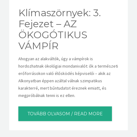
Klímaszörnyek: 3.
Fejezet – AZ
ÖKOGÓTIKUS
VÁMPÍR
Ahogyan az alakváltók, úgy a vámpírok is
hordozhatnak ökológiai mondanivalót: ők a természeti
erőforrásokon való élősködés képviselői – akik az
Alkonyatban éppen azáltal válnak szimpatikus
karakterré, mert bűntudatot éreznek emiatt, és
megpróbálnak tenni is ez ellen.
TOVÁBB OLVASOM / READ MORE