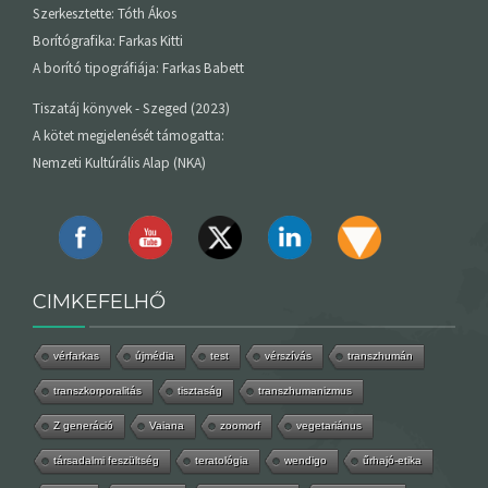
Szerkesztette: Tóth Ákos
Borítógrafika: Farkas Kitti
A borító tipográfiája: Farkas Babett
Tiszatáj könyvek - Szeged (2023)
A kötet megjelenését támogatta:
Nemzeti Kultúrális Alap (NKA)
CIMKEFELHŐ
vérfarkas
újmédia
test
vérszívás
transzhumán
transzkorporalitás
tisztaság
transzhumanizmus
Z generáció
Vaiana
zoomorf
vegetariánus
társadalmi feszültség
teratológia
wendigo
űrhajó-etika