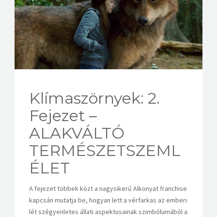
KAPCSOLAT
Klímaszörnyek: 2.
Fejezet –
ALAKVÁLTÓ
TERMÉSZETSZEML
ÉLET
A fejezet többek közt a nagysikerű Alkonyat franchise
kapcsán mutatja be, hogyan lett a vérfarkas az emberi
lét szégyenletes állati aspektusainak szimbólumából a