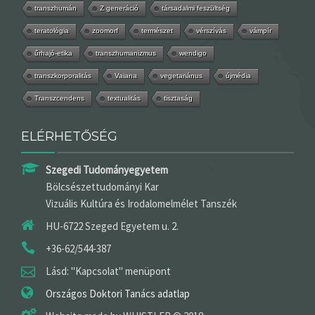
transzhumán
Z generáció
társadalmi feszültség
teratológia
zoomorf
természet
vérszívás
vámpír
űrhajó-etika
transzhumanizmus
wendigo
transzkorporalitás
Vaiana
vegetariánus
újmédia
Transzcendens
textualitás
tisztaság
ELÉRHETŐSÉG
Szegedi Tudományegyetem
Bölcsészettudományi Kar
Vizuális Kultúra és Irodalomelmélet Tanszék
HU-6722 Szeged Egyetem u. 2.
+36-62/544-387
Lásd: "Kapcsolat" menüpont
Országos Doktori Tanács adatlap