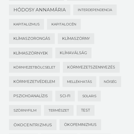
HÓDOSY ANNAMÁRIA
INTERDEPENDENCIA
KAPITALIZMUS
KAPITALOCÉN
KLÍMASZORONGÁS
KLÍMASZÖRNY
KLÍMASZÖRNYEK
KLÍMAVÁLSÁG
KÖRNYEZETSZENNYEZÉS
KÖRNYEZETBÖLCSELET
KÖRNYEZETVÉDELEM
MELLÉKHATÁS
NŐISÉG
PSZICHOANALÍZIS
SCI-FI
SOLARIS
TEST
SZÖRNYFILM
TERMÉSZET
ÖKOCENTRIZMUS
ÖKOFEMINIZMUS