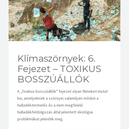
KAPCSOLAT
Klímaszörnyek: 6.
Fejezet – TOXIKUS
BOSSZÚÁLLÓK
A „Toxikus bosszúállók” fejezet olyan filmeket mutat
be, amelyeknek a szörnyei valamilyen módon a
hulladéktermelés és a nem-megfelelő
hulladékfeldolgozás által jelentett ökológiai
problémákat jelenítik meg.