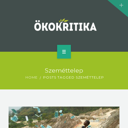
KLÍMASZÖRNYEK
BIOMOZI
SZERZŐ
KAPCSOLAT
KEZDŐLAP
Szeméttelep
MI AZ ÖKOKRITIKA?
HOME
POSTS TAGGED SZEMÉTTELEP
KLÍMASZÖRNYEK
BIOMOZI
SZERZŐ