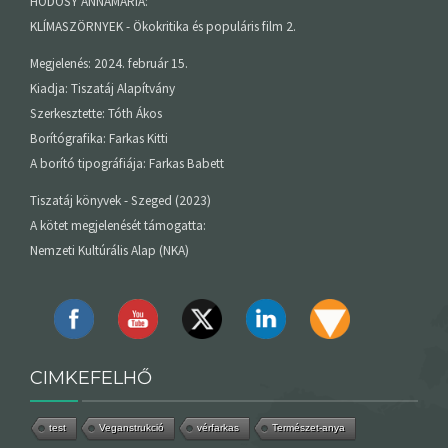
HÓDOSY ANNAMÁRIA:
KLÍMASZÖRNYEK - Ökokritika és populáris film 2.
Megjelenés: 2024. február 15.
Kiadja: Tiszatáj Alapítvány
Szerkesztette: Tóth Ákos
Borítógrafika: Farkas Kitti
A borító tipográfiája: Farkas Babett
Tiszatáj könyvek - Szeged (2023)
A kötet megjelenését támogatta:
Nemzeti Kultúrális Alap (NKA)
CIMKEFELHŐ
test
Veganstrukció
vérfarkas
Természet-anya