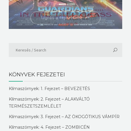
Ugrás a fejezethez
Ugrás a fejezethez
KÖNYVEK FEJEZETEI
Klímaszörnyek: 1. Fejezet – BEVEZETÉS
Klímaszörnyek: 2. Fejezet – ALAKVÁLTÓ
TERMÉSZETSZEMLÉLET
Klímaszörnyek: 3. Fejezet – AZ ÖKOGÓTIKUS VÁMPÍR
Klímaszörnyek: 4. Fejezet – ZOMBICÉN