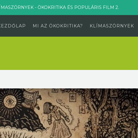
ÍMASZÖRNYEK - ÖKOKRITIKA ÉS POPULÁRIS FILM 2.
KEZDŐLAP
MI AZ ÖKOKRITIKA?
KLÍMASZÖRNYEK