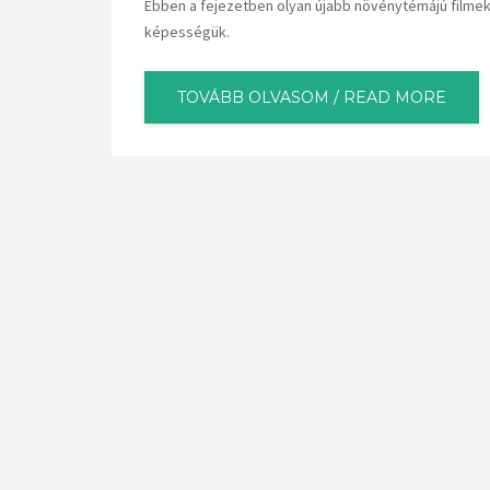
Ebben a fejezetben olyan újabb növénytémájú filmek
képességük.
TOVÁBB OLVASOM / READ MORE