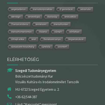
vegetariánus
transzkorporalitás
Z generáció
vérszívás
wendigo
teratológia
tisztaság
textualitás
Transzcendens
természet
transzhumán
transzhumanizmus
Vaiana
vámpír
vérfarkas
űrhajó-etika
test
Természet-anya
Veganstrukció
társadalmi feszültség
újmédia
zoomorf
ELÉRHETŐSÉG
Szegedi Tudományegyetem
Bölcsészettudományi Kar
Vizuális Kultúra és Irodalomelmélet Tanszék
HU-6722 Szeged Egyetem u. 2.
+36-62/544-387
Lásd: "Kapcsolat" menüpont