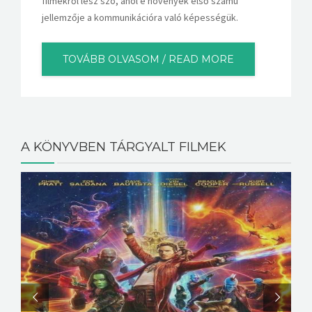
filmekről lesz szó, ahol e növények első számú
jellemzője a kommunikációra való képességük.
TOVÁBB OLVASOM / READ MORE
A KÖNYVBEN TÁRGYALT FILMEK