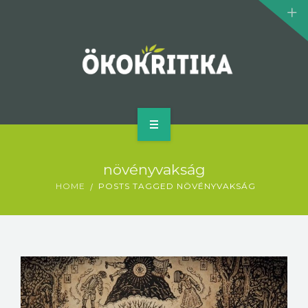
KLÍMASZÖRNYEK
BIOMOZI
SZERZŐ
KAPCSOLAT
KEZDŐLAP
növényvakság
MI AZ ÖKOKRITIKA?
HOME
POSTS TAGGED NÖVÉNYVAKSÁG
KLÍMASZÖRNYEK
BIOMOZI
SZERZŐ