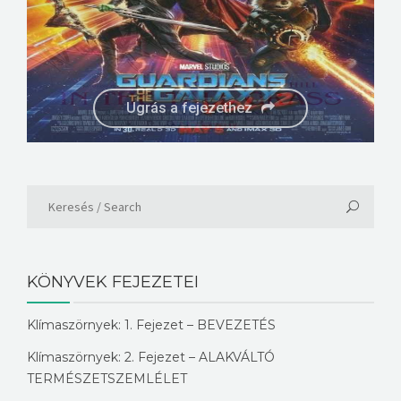
Ugrás a fejezethez
Ugrás a fejezethez
KÖNYVEK FEJEZETEI
Klímaszörnyek: 1. Fejezet – BEVEZETÉS
Klímaszörnyek: 2. Fejezet – ALAKVÁLTÓ
TERMÉSZETSZEMLÉLET