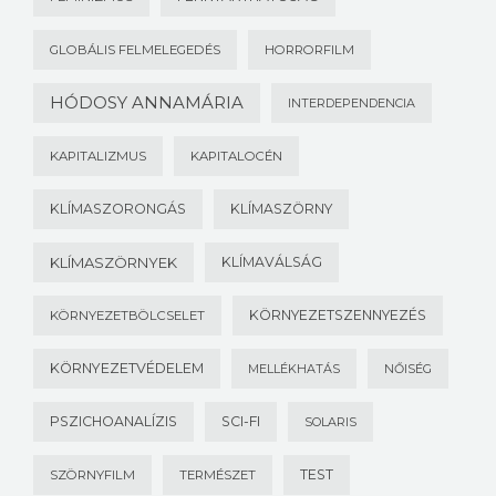
GLOBÁLIS FELMELEGEDÉS
HORRORFILM
HÓDOSY ANNAMÁRIA
INTERDEPENDENCIA
KAPITALIZMUS
KAPITALOCÉN
KLÍMASZORONGÁS
KLÍMASZÖRNY
KLÍMASZÖRNYEK
KLÍMAVÁLSÁG
KÖRNYEZETSZENNYEZÉS
KÖRNYEZETBÖLCSELET
KÖRNYEZETVÉDELEM
MELLÉKHATÁS
NŐISÉG
PSZICHOANALÍZIS
SCI-FI
SOLARIS
TEST
SZÖRNYFILM
TERMÉSZET