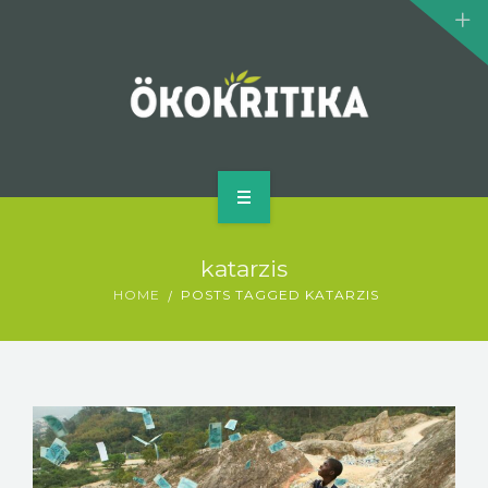
KLÍMASZÖRNYEK
BIOMOZI
SZERZŐ
KAPCSOLAT
KEZDŐLAP
katarzis
MI AZ ÖKOKRITIKA?
HOME
POSTS TAGGED KATARZIS
KLÍMASZÖRNYEK
BIOMOZI
SZERZŐ