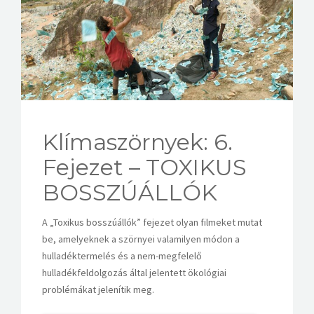
KAPCSOLAT
Klímaszörnyek: 6.
Fejezet – TOXIKUS
BOSSZÚÁLLÓK
A „Toxikus bosszúállók” fejezet olyan filmeket mutat
be, amelyeknek a szörnyei valamilyen módon a
hulladéktermelés és a nem-megfelelő
hulladékfeldolgozás által jelentett ökológiai
problémákat jelenítik meg.