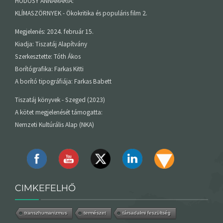
HÓDOSY ANNAMÁRIA:
KLÍMASZÖRNYEK - Ökokritika és populáris film 2.
Megjelenés: 2024. február 15.
Kiadja: Tiszatáj Alapítvány
Szerkesztette: Tóth Ákos
Borítógrafika: Farkas Kitti
A borító tipográfiája: Farkas Babett
Tiszatáj könyvek - Szeged (2023)
A kötet megjelenését támogatta:
Nemzeti Kultúrális Alap (NKA)
CIMKEFELHŐ
transzhumanizmus
természet
társadalmi feszültség