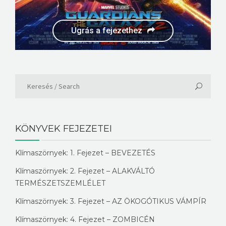
Ugrás a fejezethez
Ugrás a fejezethez
KÖNYVEK FEJEZETEI
Klímaszörnyek: 1. Fejezet – BEVEZETÉS
Klímaszörnyek: 2. Fejezet – ALAKVÁLTÓ
TERMÉSZETSZEMLÉLET
Klímaszörnyek: 3. Fejezet – AZ ÖKOGÓTIKUS VÁMPÍR
Klímaszörnyek: 4. Fejezet – ZOMBICÉN