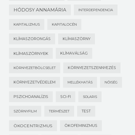
HÓDOSY ANNAMÁRIA
INTERDEPENDENCIA
KAPITALIZMUS
KAPITALOCÉN
KLÍMASZORONGÁS
KLÍMASZÖRNY
KLÍMASZÖRNYEK
KLÍMAVÁLSÁG
KÖRNYEZETSZENNYEZÉS
KÖRNYEZETBÖLCSELET
KÖRNYEZETVÉDELEM
MELLÉKHATÁS
NŐISÉG
PSZICHOANALÍZIS
SCI-FI
SOLARIS
TEST
SZÖRNYFILM
TERMÉSZET
ÖKOCENTRIZMUS
ÖKOFEMINIZMUS