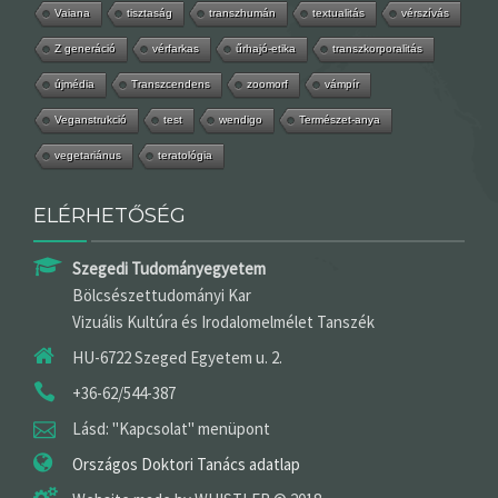
Vaiana
tisztaság
transzhumán
textualitás
vérszívás
Z generáció
vérfarkas
űrhajó-etika
transzkorporalitás
újmédia
Transzcendens
zoomorf
vámpír
Veganstrukció
test
wendigo
Természet-anya
vegetariánus
teratológia
ELÉRHETŐSÉG
Szegedi Tudományegyetem
Bölcsészettudományi Kar
Vizuális Kultúra és Irodalomelmélet Tanszék
HU-6722 Szeged Egyetem u. 2.
+36-62/544-387
Lásd: "Kapcsolat" menüpont
Országos Doktori Tanács adatlap