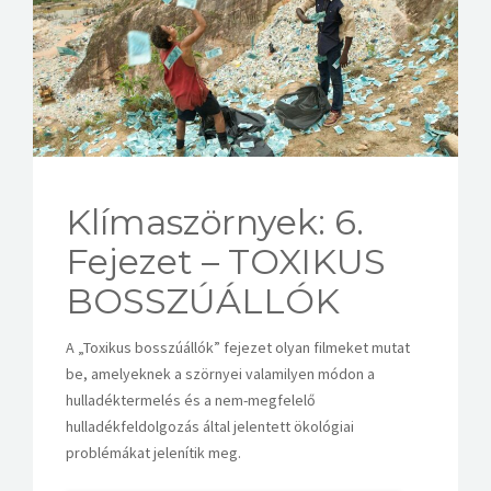
KAPCSOLAT
Klímaszörnyek: 6.
Fejezet – TOXIKUS
BOSSZÚÁLLÓK
A „Toxikus bosszúállók” fejezet olyan filmeket mutat
be, amelyeknek a szörnyei valamilyen módon a
hulladéktermelés és a nem-megfelelő
hulladékfeldolgozás által jelentett ökológiai
problémákat jelenítik meg.