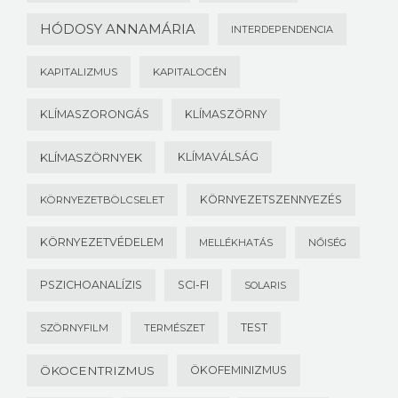
HÓDOSY ANNAMÁRIA
INTERDEPENDENCIA
KAPITALIZMUS
KAPITALOCÉN
KLÍMASZORONGÁS
KLÍMASZÖRNY
KLÍMASZÖRNYEK
KLÍMAVÁLSÁG
KÖRNYEZETSZENNYEZÉS
KÖRNYEZETBÖLCSELET
KÖRNYEZETVÉDELEM
MELLÉKHATÁS
NŐISÉG
PSZICHOANALÍZIS
SCI-FI
SOLARIS
TEST
SZÖRNYFILM
TERMÉSZET
ÖKOCENTRIZMUS
ÖKOFEMINIZMUS