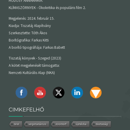
HÓDOSY ANNAMÁRIA:
KLÍMASZÖRNYEK - Ökokritika és populáris film 2.
Megjelenés: 2024. február 15.
Kiadja: Tiszatáj Alapítvány
Szerkesztette: Tóth Ákos
Borítógrafika: Farkas Kitti
A borító tipográfiája: Farkas Babett
Tiszatáj könyvek - Szeged (2023)
A kötet megjelenését támogatta:
Nemzeti Kultúrális Alap (NKA)
CIMKEFELHŐ
test
vegetariánus
zoomorf
újmédia
tisztaság