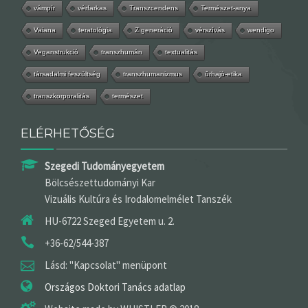
vámpír
vérfarkas
Transzcendens
Természet-anya
Vaiana
teratológia
Z generáció
vérszívás
wendigo
Veganstrukció
transzhumán
textualitás
társadalmi feszültség
transzhumanizmus
űrhajó-etika
transzkorporalitás
természet
ELÉRHETŐSÉG
Szegedi Tudományegyetem
Bölcsészettudományi Kar
Vizuális Kultúra és Irodalomelmélet Tanszék
HU-6722 Szeged Egyetem u. 2.
+36-62/544-387
Lásd: "Kapcsolat" menüpont
Országos Doktori Tanács adatlap