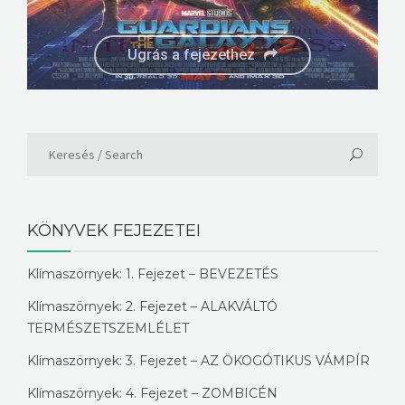
Ugrás a fejezethez
Ugrás a fejezethez
KÖNYVEK FEJEZETEI
Klímaszörnyek: 1. Fejezet – BEVEZETÉS
Klímaszörnyek: 2. Fejezet – ALAKVÁLTÓ
TERMÉSZETSZEMLÉLET
Klímaszörnyek: 3. Fejezet – AZ ÖKOGÓTIKUS VÁMPÍR
Klímaszörnyek: 4. Fejezet – ZOMBICÉN