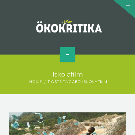
KLÍMASZÖRNYEK
BIOMOZI
SZERZŐ
KAPCSOLAT
KEZDŐLAP
iskolafilm
MI AZ ÖKOKRITIKA?
HOME
POSTS TAGGED ISKOLAFILM
KLÍMASZÖRNYEK
BIOMOZI
SZERZŐ