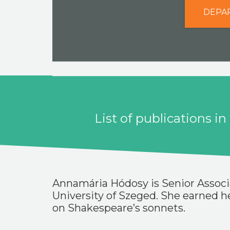
DEPA
List of publications i
Annamária Hódosy is Senior Associa
University of Szeged. She earned he
on Shakespeare’s sonnets.