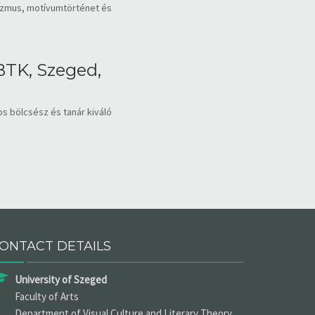
nizmus, motívumtörténet és
BTK, Szeged,
s bölcsész és tanár kiváló
ONTACT DETAILS
University of Szeged
Faculty of Arts
Department of Visual Culture and Literary Theory