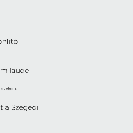
nlító
um laude
it elemzi.
t a Szegedi