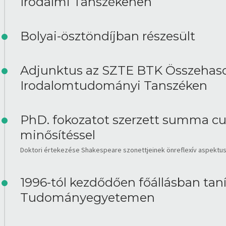
Irodalmi Tanszékenen
Bolyai-ösztöndíjban részesült
Adjunktus az SZTE BTK Összehaso
Irodalomtudományi Tanszéken
PhD. fokozatot szerzett summa c
minősítéssel
Doktori értekezése Shakespeare szonettjeinek önreflexív aspektusa
1996-tól kezdődően főállásban taní
Tudományegyetemen