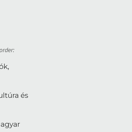
order:
ók,
ltúra és
agyar