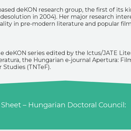
sed deKON research group, the first of its k
s desolution in 2004). Her major research inter
ity in pre-modern literature and popular film
he deKON series edited by the Ictus/JATE Liter
eratura, the Hungarian e-journal Apertura: Fil
r Studies (TNTeF).
 Sheet – Hungarian Doctoral Council: