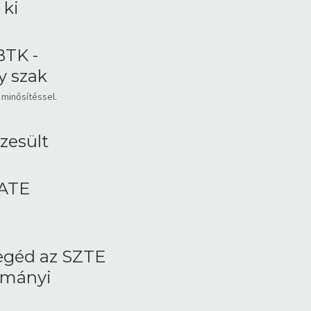
 ki
BTK -
y szak
minősítéssel.
zesült
JATE
segéd az SZTE
ományi