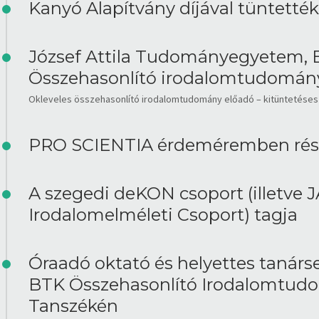
Kanyó Alapítvány díjával tüntették
József Attila Tudományegyetem, 
Összehasonlító irodalomtudomán
Okleveles összehasonlító irodalomtudomány előadó – kitüntetéses 
PRO SCIENTIA érdeméremben rés
A szegedi deKON csoport (illetve 
Irodalomelméleti Csoport) tagja
Óraadó oktató és helyettes tanár
BTK Összehasonlító Irodalomtud
Tanszékén